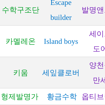
E
scape
수학구조단
발명앤
builder
세이
카멜레온
Island boys
도
양천
키움
세잎클로버
만
형제발명가
황금수학
옵티브