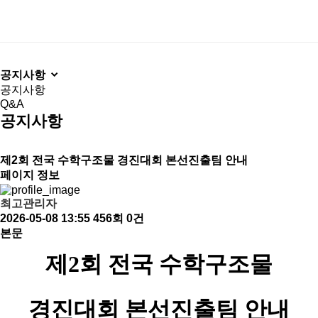
공지사항
공지사항
Q&A
공지사항
제2회 전국 수학구조물 경진대회 본선진출팀 안내
페이지 정보
박
포
진
미
경
평
키
최고관리자
람
럼
로
래
진
생
즈
2026-05-08 13:55
456회
0건
·
회
진
교
대
학
존
본문
강
소
학
육
회
습
제2회 전국 수학구조물
연
AI
개
레고
AI
AI
제2회
평생학습
경진대회
본선진출팀 안내
코딩
Future
인재양성소
전국
강연회
글로벌