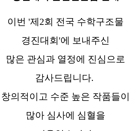
박람회
Ground
수학
명사특강
Y-
소개
대학입학사정관
AI+
구조물
Kids
미래기술
1:1
평생학습
이번 '제2회 전국 수학구조물
Y교육포럼
경진대회
AI
박람회
교육체험존
대학진학존
체험
드로
개요
스타멘토
제4회
빅데이터
AI
경진대회'에 보내주신
Y-
강연
전국
전체
ART
기반
Kids
AI
일정표
Y-
학습
배틀
진로樂토크
영어스피치
STREET
많은 관심과 열정에 진심으로
·
콘서트
경진대회
종합
진학
가족
안내도
평생학습
·
제4회
어르신
감사드립니다.
진로탐색존
청소년
오시는
백일장
전국
길
고교진로진학박람회
드론축구
창의적이고 수준 높은 작품들이
지난
경진대회
대학입시전략
박람회
설명회
많아 심사에 심혈을
보기
Y-
티처스