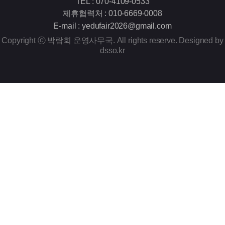
TEL : 070-4109-0533
제휴협력처 : 010-6669-0008
E-mail : yedufair2026@gmail.com
Copyright ⓒ 박람회 운영사무국. All rights reserve. Designed by
dsso.kr