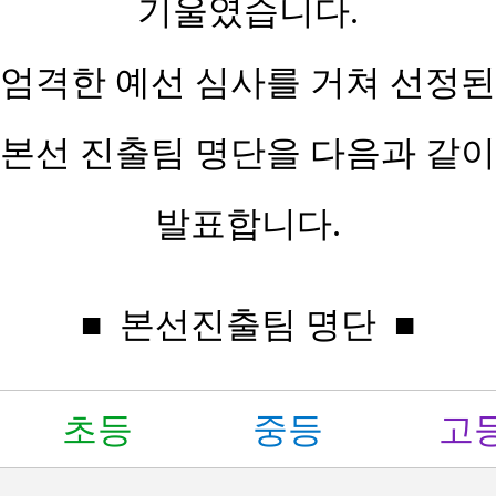
기울였습니다.
엄격한 예선 심사를 거쳐 선정된
본선 진출팀 명단을 다음과 같이
Q&A
공
참
공
신
발표합니다.
지
청
지
가
사
하
사
신
항
기
항
청
■
본선진출팀 명단 ■
초등
중등
고