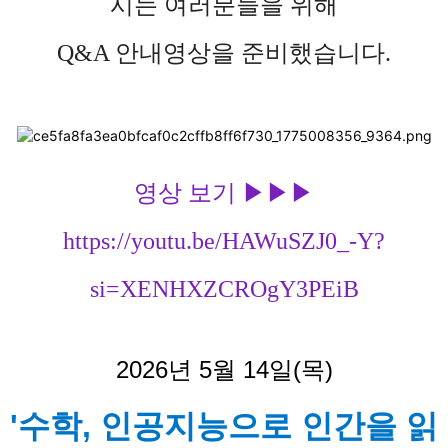
시는 여러분들을 위해
Ground
수학
소개
명사특강
Y-
대학입학사정관
AI+
구조물
Kids
미래기술
Q&A 안내영상을 준비했습니다.
1:1
평생학습
축
경진대회
박람회
Y교육포럼
AI
교육체험존
대학진학존
체험
개요
드로잉
K-
제4회
스타멘토
PO
빅데이터
AI
전국
Y-
전체
강연
ART
콘
기반
Kids
AI
일정표
Y-
학습
배틀로봇
영어스피치
진로樂토크
STREET
천
·
영상 보기 ▶
▶
▶
경진대회
종합
콘서트
진학
가족휴게존
안내도
평생학습
Y-
·
https://youtu.be/HAWuSZJ0_-Y?
제4회
어르신
시
진로탐색존
청소년
오시는
백일장
극
si=XENHXZCROgY3PEiB
전국
길
고교진로진학박람회
드론축구
Y-
지난
경진대회
주
대학입시전략
박람회
콘
2026년 5월 14일(목)
설명회
보기
미
Y-
'수학, 인공지능으로 인간을 읽
경
티처스