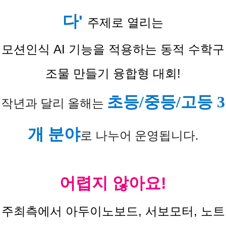
다'
주제로 열리는
모션인식 AI 기능을 적용하는 동적 수학구
조물 만들기 융합형 대회!
Q&A
공
신
공
참
초등/중등/고등 3
지
청
작년과 달리 올해는
지
가
사
하
사
신
항
기
개 분야
항
청
로 나누어 운영됩니다.
어렵지 않아요!
주최측에서 아두이노보드, 서보모터, 노트