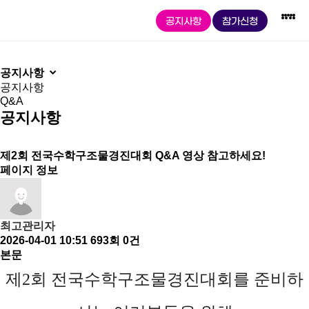
Y교육박람회 2026
공지사항
참가신청
커뮤니티
공지사항
공지사항
Q&A
공지사항
제2회 전국수학구조물경진대회 Q&A 영상 참고하세요!
페이지 정보
박
포
진
미
경
평
키
공
람
럼
로
래
진
생
즈
연
회
·
진
교
대
학
존
·
최고관리자
2026-04-01 10:51
693회
0건
소
강
학
육
회
습
기
본문
AI
개
연
타
제2회 전국수학구조물경진대회를 준비하
레고
AI
AI
행
제2회
평생학습
코딩
Future
인재양성소
전국
강연회
사
박람회
글로벌